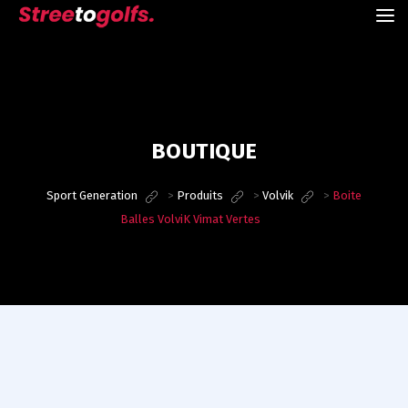
BOUTIQUE
Sport Generation
>
Produits
>
Volvik
>
Boite
Balles VolviK Vimat Vertes