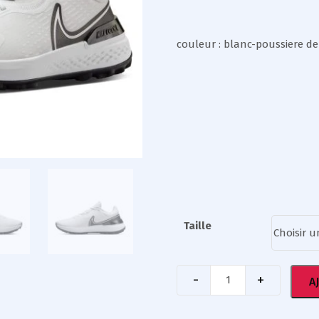
couleur : blanc-poussiere d
Taille
A