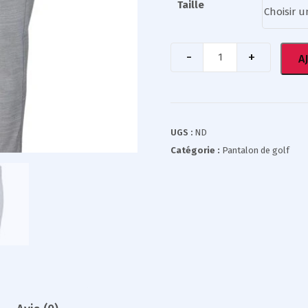
Taille
A
UGS :
ND
Catégorie :
Pantalon de golf