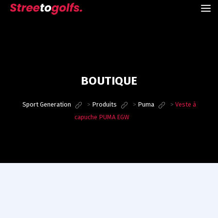
BOUTIQUE
Sport Generation
>
Produits
>
Puma
>
Veste à
capuche PUMA EGW