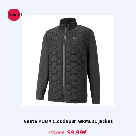
Promo !
Veste PUMA Cloudspun WRMLBL Jacket
99,99
€
135,00
€