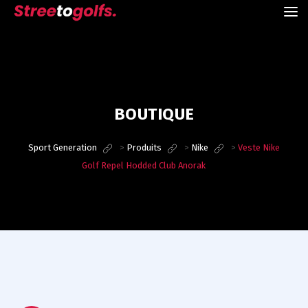
BOUTIQUE
Sport Generation
>
Produits
>
Nike
>
Veste Nike
Golf Repel Hodded Club Anorak