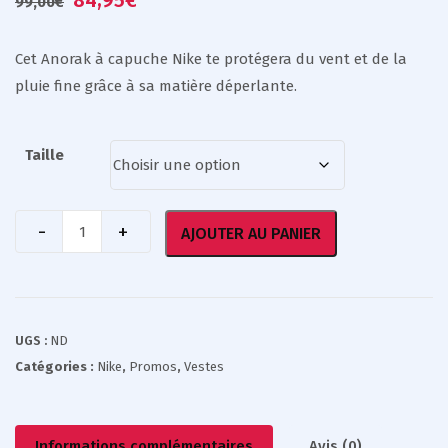
84,95
€
99,00
€
Cet Anorak à capuche Nike te protégera du vent et de la
pluie fine grâce à sa matière déperlante.
Taille
AJOUTER AU PANIER
UGS :
ND
Catégories :
Nike
,
Promos
,
Vestes
Informations complémentaires
Avis (0)