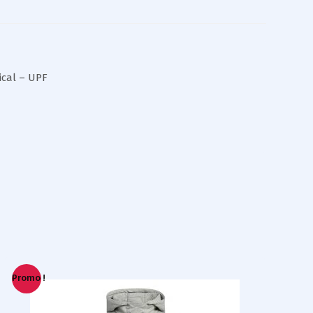
ical – UPF
Promo !