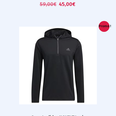
59,00
€
45,00
€
Promo !