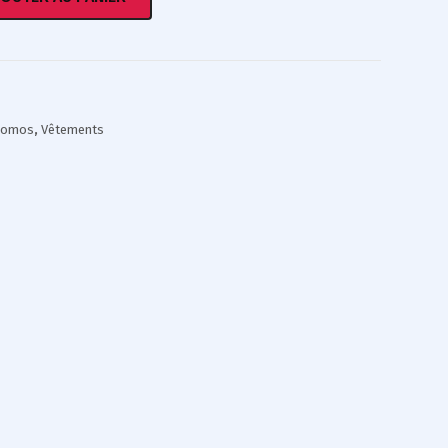
romos
,
Vêtements