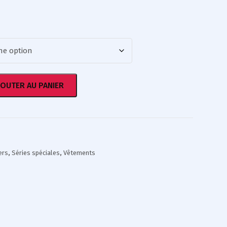
JOUTER AU PANIER
ers
,
Séries spéciales
,
Vêtements