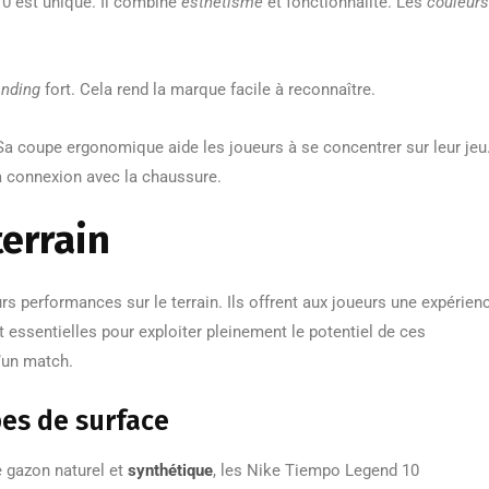
0 est unique. Il combine
esthétisme
et fonctionnalité. Les
couleurs
anding
fort. Cela rend la marque facile à reconnaître.
a coupe ergonomique aide les joueurs à se concentrer sur leur jeu
 la connexion avec la chaussure.
terrain
s performances sur le terrain. Ils offrent aux joueurs une expérien
nt essentielles pour exploiter pleinement le potentiel de ces
’un match.
pes de surface
e gazon naturel et
synthétique
, les Nike Tiempo Legend 10